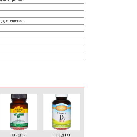
ystalline powder
(a) of chlorides
비타민 B1
비타민 D3