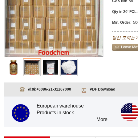
CAS No:
58
Qty in 20' FCL:
Min. Order:
50
당신 조회는 
전화:
+0086-21-31267000
PDF Download
European warehouse
Products in stock
More