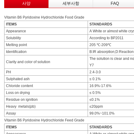
사양
세부사항
FAQ
Vitamin B6 Pyridoxine Hydrochloride Food Grade
ITEMS
STANDARDS
Appearance
A White or almost white cr
Solubility
According to BP2011
Melting point
205 ℃-209℃
Identification
B:IR absorption;D:Reaction 
The solution is clear and n
Clarity and color of solution
Y7
PH
2.4-3.0
Sulphated ash
≤ 0.1%
Chloride content
16.9%-17.6%
Loss on drying
≤ 0.5%
Residue on ignition
≤0.1%
Heavy metals(pb)
≤20ppm
Assay
99.0%~101.0%
Vitamin B6 Pyridoxine Hydrochloride Feed Grade
ITEMS
STANDARDS