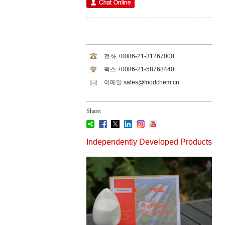
전화:
+0086-21-31267000
팩스:
+0086-21-58768440
이메일:
sales@foodchem.cn
Share:
Independently Developed Products