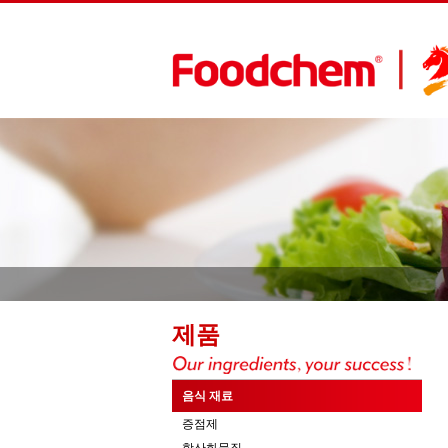
제품
음식 재료
증점제