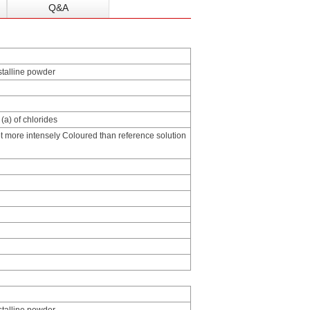
Q&A
ystalline powder
(a) of chlorides
ot more intensely Coloured than reference solution