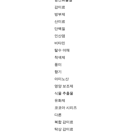
항산화물질
감미료
방부제
산미료
단백질
인산염
비타민
탈수 야채
착색제
풍미
향기
아미노산
영양 보조제
식물 추출물
유화제
코코아 시리즈
다른
복합 감미료
탁상 감미료