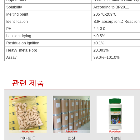
Appearance
A White or almost white cr
Solubility
According to BP2011
Melting point
205 ℃-209℃
Identification
B:IR absorption;D:Reaction 
PH
2.4-3.0
Loss on drying
≤ 0.5%
Residue on ignition
≤0.1%
Heavy metals(pb)
≤0.003%
Assay
99.0%~101.0%
관련 제품
비타민 C
엽산
카로틴