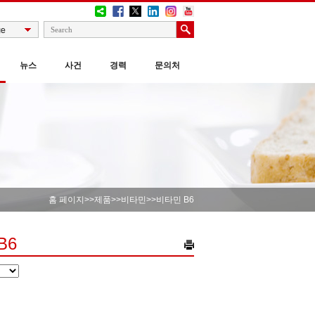
뉴스
사건
경력
문의처
홈 페이지
>>
제품
>>
비타민
>>비타민 B6
B6