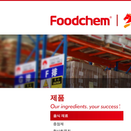
제품
음식 재료
증점제