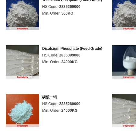
Tricalcium Phosphate(Food Grade)
HS Code:
2835260000
Min. Order:
500KG
Dicalcium Phosphate (Feed Grade)
HS Code:
2835399000
Min. Order:
24000KG
磷酸一钙
HS Code:
2835260000
Min. Order:
24000KG