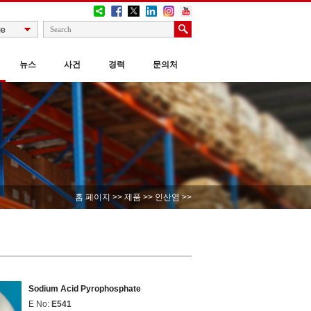
뉴스
사건
경력
문의처
홈 페이지
>>
제품
>>
인산염
>>
Sodium Acid Pyrophosphate
E No:
E541