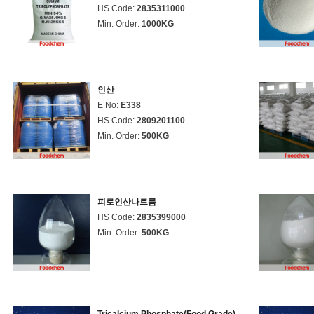
HS Code:
2835311000
Min. Order:
1000KG
인산
E No:
E338
HS Code:
2809201100
Min. Order:
500KG
피로인산나트륨
HS Code:
2835399000
Min. Order:
500KG