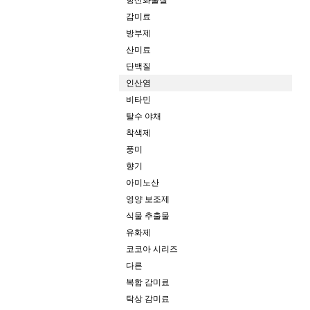
항산화물질
감미료
방부제
산미료
단백질
인산염
비타민
탈수 야채
착색제
풍미
향기
아미노산
영양 보조제
식물 추출물
유화제
코코아 시리즈
다른
복합 감미료
탁상 감미료